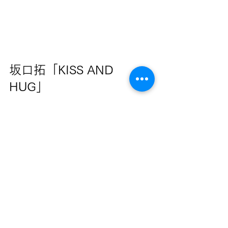
坂口拓「KISS AND 
HUG」
この2年余り世界中で人と人との直接的な接
触を制限され、気軽に握手やハイタッチもで
きなくなりました。集まったり声を出したり
することへの渇望や衝動を、ボディコミュニ
ケーションの言葉と線画に置き換えて作りま
した。1本の線が形を作りながら文字の上下
を行ったり来たり重なる様子を表現していま
す。