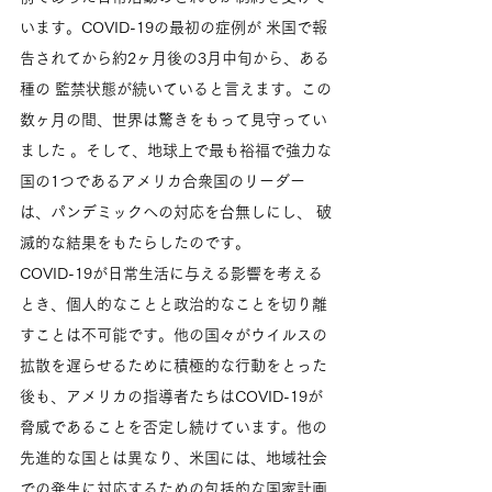
います。COVID-19の最初の症例が 米国で報
告されてから約2ヶ月後の3月中旬から、ある
種の 監禁状態が続いていると言えます。この
数ヶ月の間、世界は驚きをもって見守ってい
ました 。そして、地球上で最も裕福で強力な
国の1つであるアメリカ合衆国のリーダー
は、パンデミックへの対応を台無しにし、 破
滅的な結果をもたらしたのです。
COVID-19が日常生活に与える影響を考える
とき、個人的なことと政治的なことを切り離
すことは不可能です。他の国々がウイルスの
拡散を遅らせるために積極的な行動をとった
後も、アメリカの指導者たちはCOVID-19が
脅威であることを否定し続けています。他の
先進的な国とは異なり、米国には、地域社会
での発生に対応するための包括的な国家計画