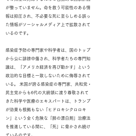
が整っていません。命を救う可能性のある情
報は抑圧され、不必要な死に至らしめる誤っ
た情報がソーシャルメディア上で拡散されて
いるのです。
感染症予防の専門家や科学者は、国のトップ
から公に誹謗中傷され、科学者たちの専門知
識は、「アメリカ経済を再び動かす」という
政治的な目標と一致しないために侮辱されて
いる。 米国が誇る感染症の専門家、共和党・
民主党からも6代の大統領に渡り尊敬されて
きた科学や医療のエキスパートは、トランプ
が効果も根拠もない「ヒドロキシクロロキ
ン」という全く危険な「肺の漂白剤」治療法
を推進している間に、「死」に脅かされ続け
ているのです。