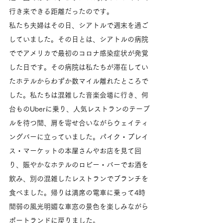
行き来できる距離だったのです。
私たち夫婦はその日、シアトルで週末を過ご
していました。その日とは、シアトルの病院
ででアメリカで最初のコロナ感染症状が発覚
した日です。その病院は私たちが滞在してい
たホテルからわずか数マイル離れたところで
した。私たちは混雑した音楽会場に行き、何
台ものUberに乗り、人気レストランのテーブ
ルを待つ間、肩を寄せ合いながらウェイティ
ングバーに立っていました。パイク・プレイ
ス・マーケットの本屋さんやお店を見て回
り、賑やかなホテルのロビー・バーでお酒を
飲み、別の混雑したレストランでブランチを
食べました。帰りは満席の電車に乗って4時
間弱の風光明媚な車窓の景色を楽しみながら
ポートランドに戻りました。