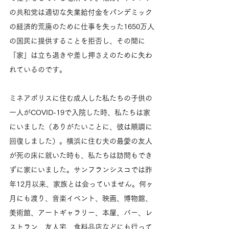
の共和党は適切な失業給付金をパンデミック
の経済的荒廃のために仕事を失った1650万人
の国民に提供することを拒否し、その間に
「家」は立ち退きや差し押さえのために失わ
れているのです。
ミネアポリスに住む成人した私たちの子供の
一人がCOVID-19で入院した時、私たちは家
にいました（ありがたいことに、彼は順調に
回復しました）。横浜に住む夫の最愛の友人
が死の床に就いた時も、私たちは訪問もでき
ずに家にいました。サンフランシスコでは昨
年12月以来、家族とは会っていません。何ヶ
月にも渡り、音楽イベント、映画、博物館、
美術館、アートギャラリー、本屋、バー、レ
ストラン、友人宅、食料品店などにも行って