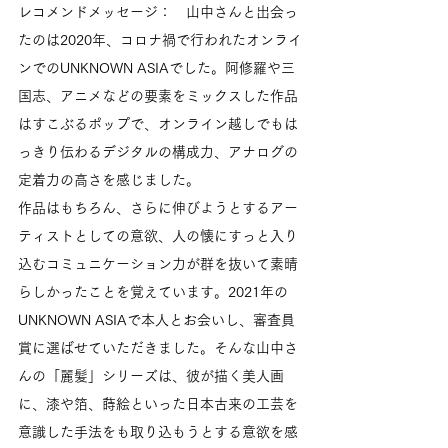
レコメンドメッセージ：　山中さんと出会っ
たのは2020年、コロナ禍で行われたオンライ
ンでのUNKNOWN ASIAでした。阿修羅や三
国志、アニメなどの要素をミックスした作品
はすこぶるポップで、オンライン越しでもは
っきり伝わるデジタルの構成力、アナログの
定着力の高さを感じました。
作品はもちろん、さらに伸びようとするアー
ティストとしての意欲、人の懐にすっと入り
込むコミュニケーション力が群を抜いて素晴
らしかったことを覚えています。2021年の
UNKNOWN ASIAで本人とお会いし、審査員
賞に選ばせていただきました。そんな山中さ
んの「麗髪」シリーズは、彼が描く美人画
に、漆や箔、蒔絵といった日本古来の工芸を
意識した手法をも取り込もうとする意欲を感