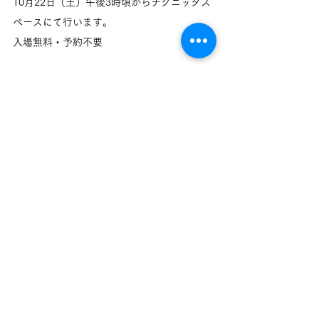
10月22日（土）午後3時頃からチグニッタス
ペースにて行います。
入場無料・予約不要
詳細はチグニッタのインスタグラムでアップ
デートします
https://www.instagram.com/chignitta
会場までのアクセス
■交通手段
御堂筋線・四ツ橋線 本町駅28番出口から北
に徒歩5分
四ツ橋線 肥後橋駅7番出口から南に徒歩5分
■新型コロナウィルス感染症対策について