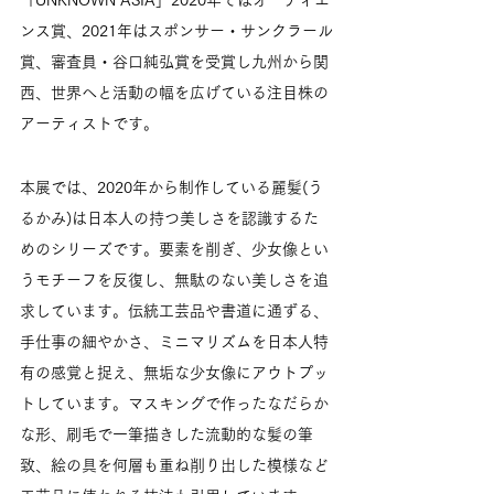
ンス賞、2021年はスポンサー・サンクラール
賞、審査員・谷口純弘賞を受賞し九州から関
西、世界へと活動の幅を広げている注目株の
アーティストです。
本展では、2020年から制作している麗髪(う
るかみ)は日本人の持つ美しさを認識するた
めのシリーズです。要素を削ぎ、少女像とい
うモチーフを反復し、無駄のない美しさを追
求しています。伝統工芸品や書道に通ずる、
手仕事の細やかさ、ミニマリズムを日本人特
有の感覚と捉え、無垢な少女像にアウトプッ
トしています。マスキングで作ったなだらか
な形、刷毛で一筆描きした流動的な髪の筆
致、絵の具を何層も重ね削り出した模様など