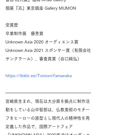
個展『志』東京銀座 Gallery MUMON
受賞歴
卒業制作展　優秀賞
Unknown Asia 2020 オーディエンス賞
Unknown Asia 2021 スポンサー賞（有限会社
サンクラール）、審査員賞（谷口純弘）
https://linktr.ee/TomoroYamanaka
宮崎県生まれ、現在は大分県を拠点に制作活
動をしている山中智郎は、仏教美術のモチー
フをヒーローの原型とし現代人の精神性を再
定義した作品で、国際アートフェア
「UNKNOWN ASIA」2020年ではオーディエ