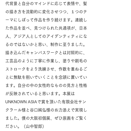
代背景と自分のマインドに応じて表情や、髪
の描き方を流動的に変化させつつ、１つのテ
ーマにしぼって作品を作り続けます。連続し
た作品を並べ、見つけられた共通項が、日本
人、アジア人としてのアイデンティティにな
るのではないかと思い、制作に至りました。
描き込んだキャンバスワークとは対照的に、
工芸品のように丁寧に作業し、塗りや刷毛の
ストロークをより洗練させ、作数を重ねるご
とに無駄を削いでいくことを念頭に置いてい
ます。自分の中の女性的なものの見方と性格
が反映されていると思います。本展は
UNKNOWN ASIAで賞を頂いた有限会社サン
クラール様と谷口純弘様のお力添えで実現し
ました。僕の大阪初個展、ぜひ原画をご覧く
ださい。（山中智郎）