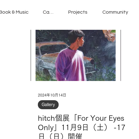
Book & Music
Cafe
Projects
Community
2024年10月14日
Gallery
hitch個展「For Your Eyes
Only」11月9日（土） -17
日（日）開催